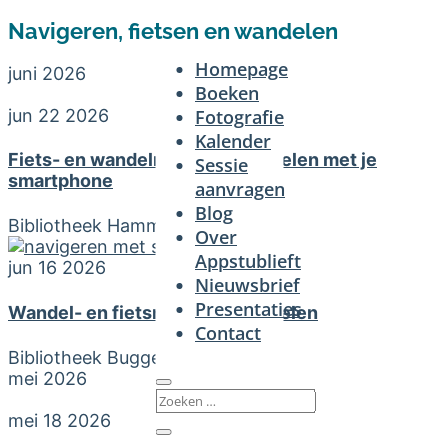
Navigeren, fietsen en wandelen
Homepage
juni 2026
Boeken
jun 22 2026
Fotografie
Kalender
Fiets- en wandelroutes uitstippelen met je
Sessie
smartphone
aanvragen
Blog
Bibliotheek Hamme
Over
Appstublieft
jun 16 2026
Nieuwsbrief
Presentaties
Wandel- en fietsroutes uitstippelen
Contact
Bibliotheek Buggenhout
mei 2026
mei 18 2026