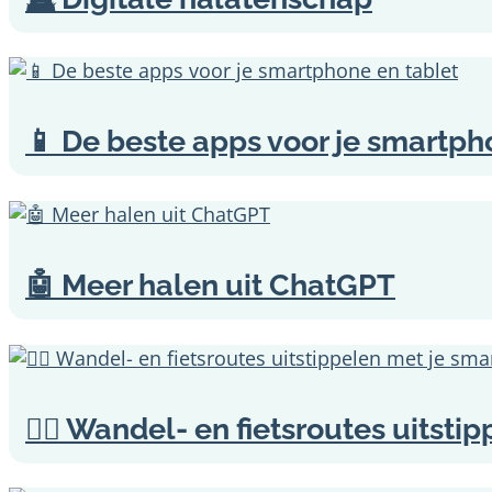
📱 De beste apps voor je smartph
🤖 Meer halen uit ChatGPT
🚶‍♀️ Wandel- en fietsroutes uitst