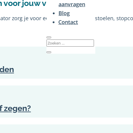
 voor jouw vereniging?
aanvragen
Blog
tor zorg je voor een leslokaal, tafels, stoelen, stopc
Contact
rden
of zegen?