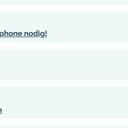
tphone nodig!
n