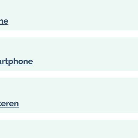
one
martphone
teren