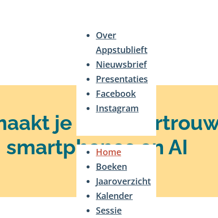
Over
Appstublieft
Nieuwsbrief
Presentaties
Facebook
Instagram
maakt je meer vertrou
smartphones en AI
Home
Boeken
Jaaroverzicht
Kalender
Sessie