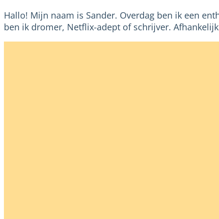
Hallo! Mijn naam is Sander. Overdag ben ik een e
ben ik dromer, Netflix-adept of schrijver. Afhankelij