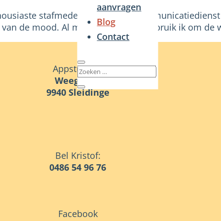
aanvragen
nthousiaste stafmedewerker op de communicatiediens
Blog
k van de mood. Al mijn verlofdagen gebruik ik om de wi
Contact
Appstublieft
Weegse 48
9940 Sleidinge
Bel Kristof:
0486 54 96 76
Facebook