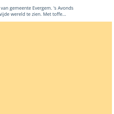
t van gemeente Evergem. ‘s Avonds
jde wereld te zien. Met toffe...