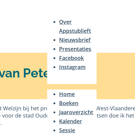
Over
Appstublieft
Nieuwsbrief
Presentaties
Facebook
Instagram
van Peter Velle
Home
Boeken
st Welzijn bij het provinciebestuur van West-Vlaander
Jaaroverzicht
voor de stad Oudenburg. Me verplaatsen doe ik het li
Kalender
.
Sessie