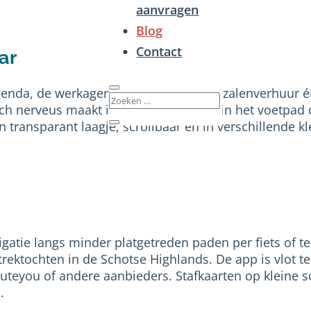
aanvragen
Blog
Contact
ar
enda, de werkagenda, kalenders voor zalenverhuur én 
ich nerveus maakt in een scheve tegel in het voetpa
én transparant laagje, scrollbaar en in verschillende 
gatie langs minder platgetreden paden per fiets of te
trektochten in de Schotse Highlands. De app is vlot t
teyou of andere aanbieders. Stafkaarten op kleine sc
.