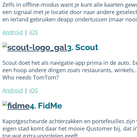
Zelfs in offline-modus want je kunt alle kaarten g
een signaal met je locatie door naar andere geselect
en Ierland gebruiken deapp ondertussen (maar nooit
Android
|
iOS
3. Scout
Scout doet het als navigatie-app prima in de auto. 
een hoop andere dingen zoals restaurants, winkels,…
Who needs TomTom?
Android
|
iOS
4. FidMe
Kapotgescheurde achterzakken en portefeuilles zijn ve
eigen stad komt daar het mooie Qustomer bij, dat 
toe wat extra voordelen geeft.